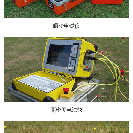
瞬变电磁仪
高密度电法仪