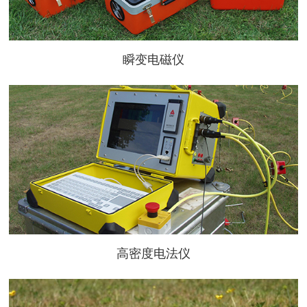
瞬变电磁仪
高密度电法仪